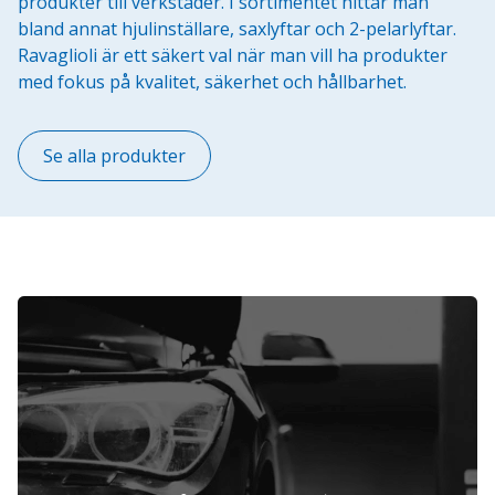
produkter till verkstäder. I sortimentet hittar man
bland annat hjulinställare, saxlyftar och 2-pelarlyftar.
Ravaglioli är ett säkert val när man vill ha produkter
med fokus på kvalitet, säkerhet och hållbarhet.
Se alla produkter