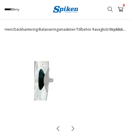
0
Meny
Sök
produkt,
Hem
/
Däckhantering
/
Balanseringsmaskiner
/
Tillbehör Ravaglioli
/
Skyddskåpa .alufälg
namn,
kategori
eller
varumärke