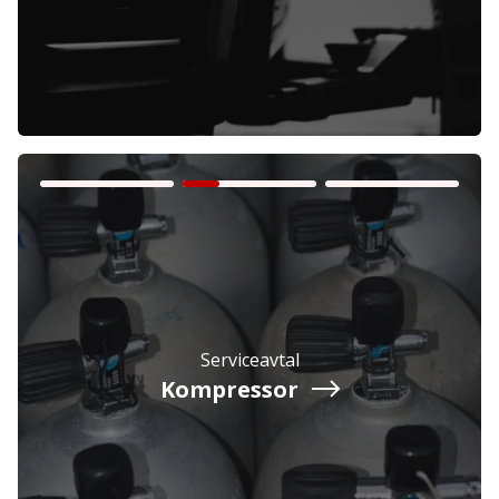
Företag
Exkl. moms
Privatperson
Inkl. moms
Serviceavtal
Kompressor