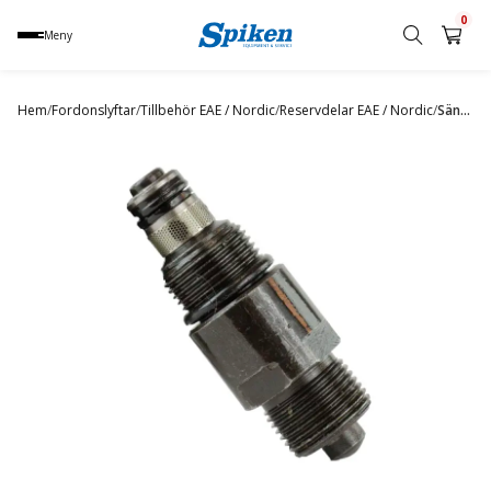
0
Meny
Sök
produkt,
Hem
/
Fordonslyftar
/
Tillbehör EAE / Nordic
/
Reservdelar EAE / Nordic
/
Sänkventil Nordic Manuel 53/54
namn,
kategori
eller
varumärke