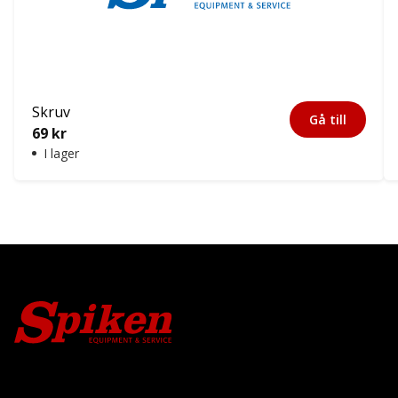
Skruv
Gå till
69
kr
I lager