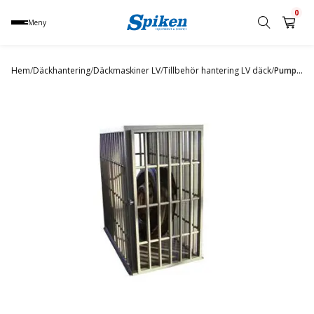
0
Meny
Sök
produkt,
Hem
/
Däckhantering
/
Däckmaskiner LV
/
Tillbehör hantering LV däck
/
Pumpbur
namn,
kategori
eller
varumärke