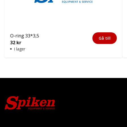
O-ring 33*3,5
Gå till
32
kr
I lager