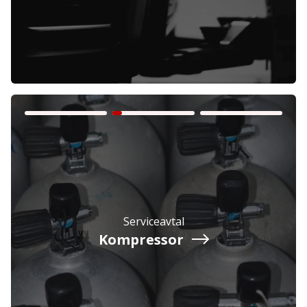
Företag
Exkl. moms
Privatperson
Inkl. moms
Serviceavtal
Kompressor