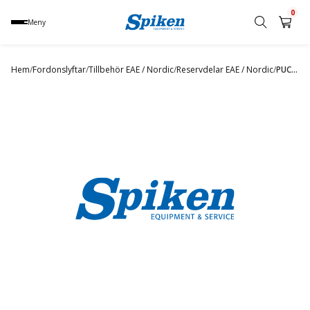
0
Meny
Sök
produkt,
Hem
/
Fordonslyftar
/
Tillbehör EAE / Nordic
/
Reservdelar EAE / Nordic
/
PUCKW 50*6,3
namn,
kategori
eller
varumärke