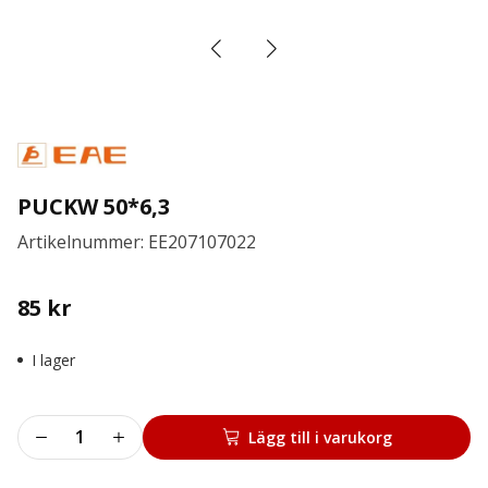
PUCKW 50*6,3
Artikelnummer: EE207107022
85
kr
I lager
PUCKW
Lägg till i varukorg
50*6,3
mängd