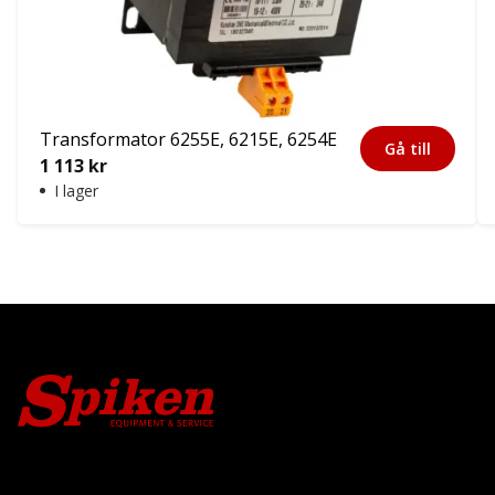
Transformator 6255E, 6215E, 6254E
Gå till
1 113
kr
I lager