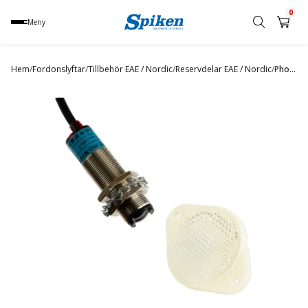
0
Meny
Sök
produkt,
Hem
/
Fordonslyftar
/
Tillbehör EAE / Nordic
/
Reservdelar EAE / Nordic
/
Photoelectric switch
namn,
kategori
eller
varumärke