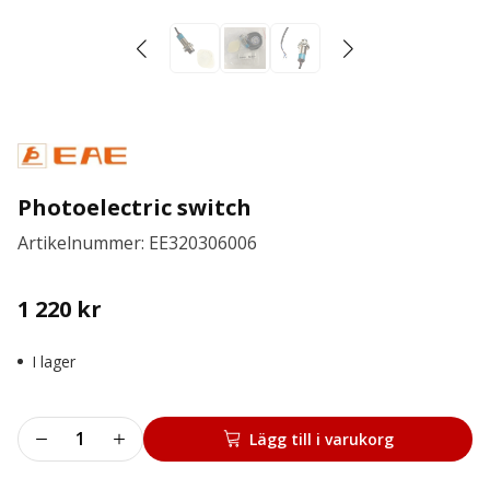
Photoelectric switch
Artikelnummer: EE320306006
1 220
kr
I lager
Photoelectric
Lägg till i varukorg
switch
mängd