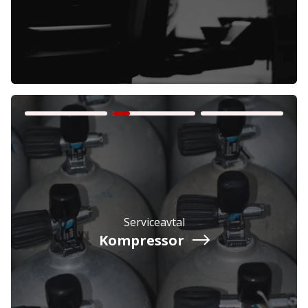
Företag
Exkl. moms
Privatperson
Inkl. moms
Serviceavtal
Kompressor