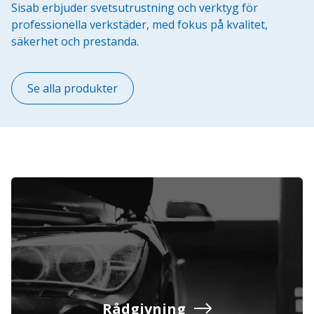
Sisab erbjuder svetsutrustning och verktyg för
professionella verkstäder, med fokus på kvalitet,
säkerhet och prestanda.
Se alla produkter
Rådgivning