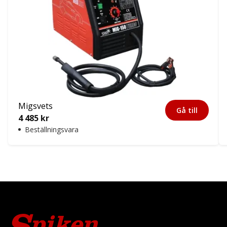
Migsvets
Gå till
4 485
kr
Beställningsvara