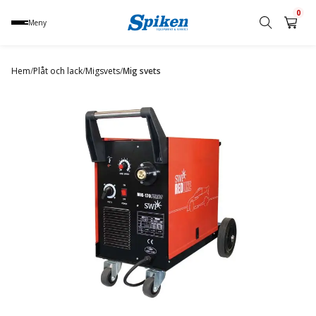
0
Meny
Sök
produkt,
Hem
/
Plåt och lack
/
Migsvets
/
Mig svets
namn,
kategori
eller
varumärke