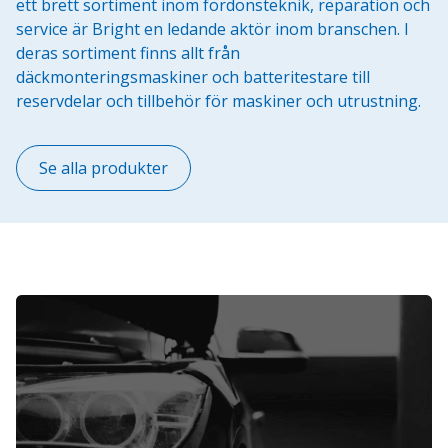
ett brett sortiment inom fordonsteknik, reparation och
service är Bright en ledande aktör inom branschen. I
deras sortiment finns allt från
däckmonteringsmaskiner och batteritestare till
reservdelar och tillbehör för maskiner och utrustning.
Se alla produkter