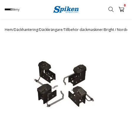
0
Meny
Sök
produkt,
Hem
/
Däckhantering
/
Däckkrängare
/
Tillbehör däckmaskiner
/
Bright / Nordic
/
M
namn,
kategori
eller
varumärke