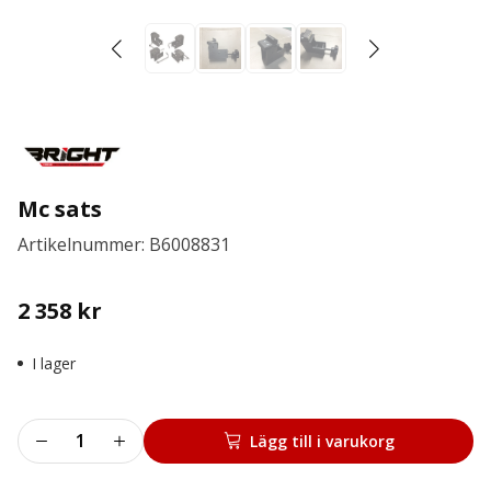
Mc sats
Artikelnummer: B6008831
2 358
kr
I lager
Mc
Lägg till i varukorg
sats
mängd