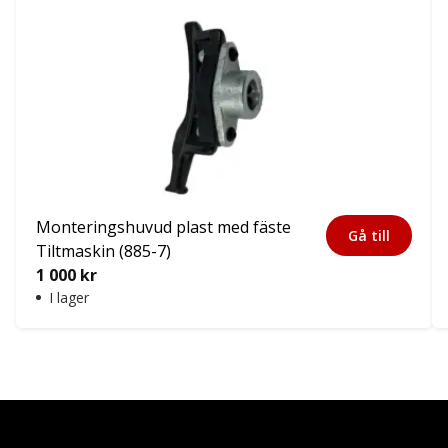
Monteringshuvud plast med fäste
Gå till
Tiltmaskin (885-7)
1 000
kr
I lager