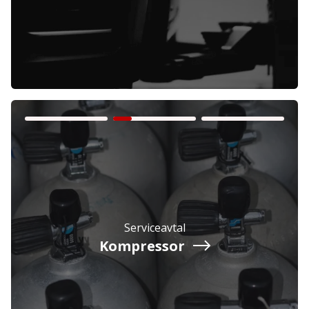
Företag
Exkl. moms
Privatperson
Inkl. moms
Serviceavtal
Kompressor