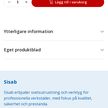
M7
Lägg till i varukorg
Krafthylsa
3/4"
Lång
27
mängd
Ytterligare information
Eget produktblad
Sisab
Sisab erbjuder svetsutrustning och verktyg för
professionella verkstäder, med fokus på kvalitet,
säkerhet och prestanda.