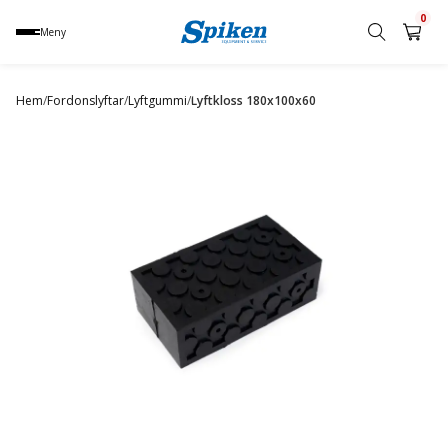
0
Meny
Sök
produkt,
Hem
/
Fordonslyftar
/
Lyftgummi
/
Lyftkloss 180x100x60
namn,
kategori
eller
varumärke