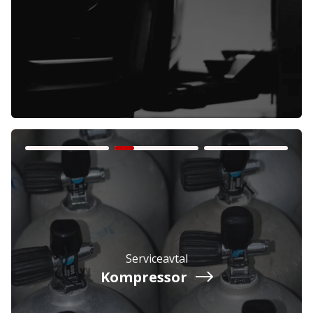
Företag
Exkl. moms
Privatperson
Inkl. moms
Serviceavtal
Kompressor