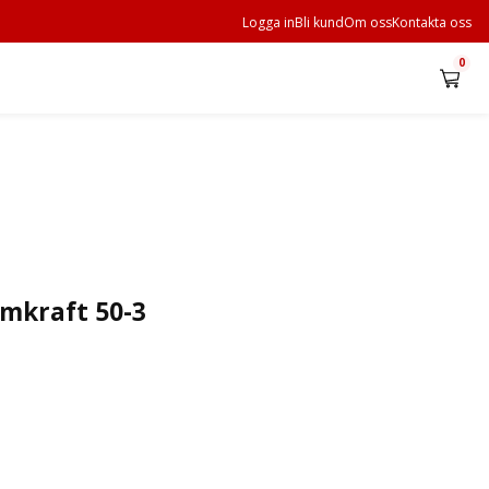
Logga in
Bli kund
Om oss
Kontakta oss
0
omkraft 50-3