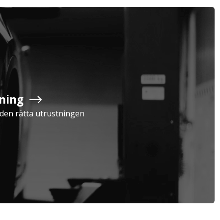
ning
Serviceavtal
Verkstad
a den rätta utrustningen