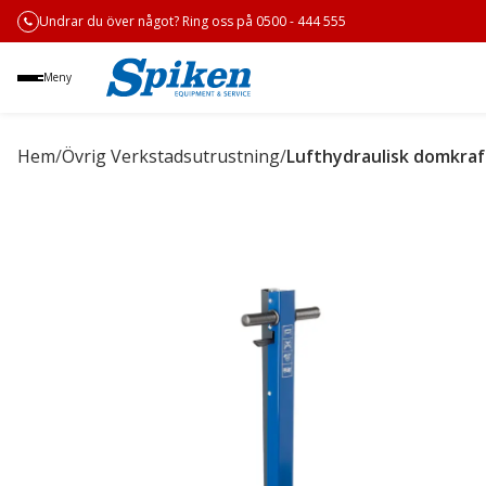
Undrar du över något? Ring oss på 0500 - 444 555
Meny
Hem
/
Övrig Verkstadsutrustning
/
Lufthydraulisk domkraf