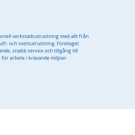
onell verkstadsutrustning med allt från
uft- och svetsutrustning. Företaget
de, snabb service och tillgång till
r för arbete i krävande miljöer.
Företag
Exkl. moms
Privatperson
Inkl. moms