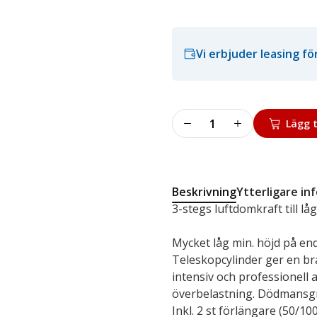
Vi erbjuder leasing f
Lufthydraulisk
Lägg t
domkraft
50-
3
mängd
Beskrivning
Ytterligare in
3-stegs luftdomkraft till l
Mycket låg min. höjd på end
Teleskopcylinder ger en bra
intensiv och professionell
överbelastning. Dödmansgre
Inkl. 2 st förlängare (50/10