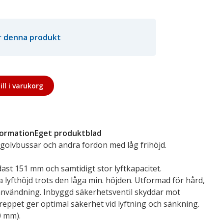
ör denna produkt
ill i varukorg
formation
Eget produktblad
åggolvbussar och andra fordon med låg frihöjd.
ast 151 mm och samtidigt stor lyftkapacitet.
 lyfthöjd trots den låga min. höjden. Utformad för hård,
 användning. Inbyggd säkerhetsventil skyddar mot
ppet ger optimal säkerhet vid lyftning och sänkning.
0 mm).