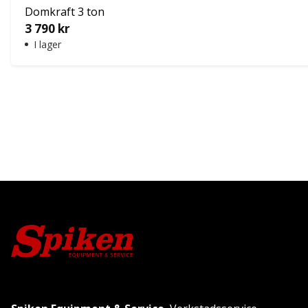
Domkraft 3 ton
3 790
kr
I lager