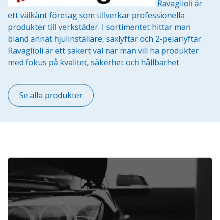
Ravaglioli är
ett välkänt företag som tillverkar professionella
produkter till verkstäder. I sortimentet hittar man
bland annat hjulinställare, saxlyftar och 2-pelarlyftar.
Ravaglioli är ett säkert val när man vill ha produkter
med fokus på kvalitet, säkerhet och hållbarhet.
Se alla produkter