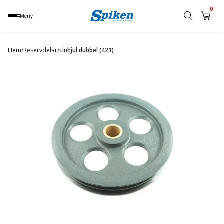
0
Meny
Sök
produkt,
Hem
/
Reservdelar
/
Linhjul dubbel (421)
namn,
kategori
eller
varumärke