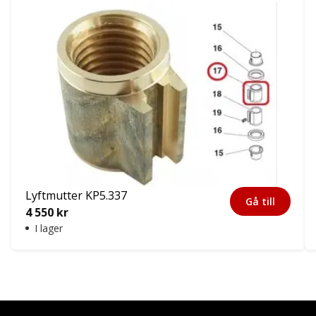
Lyftmutter KP5.337
Gå till
4 550
kr
I lager