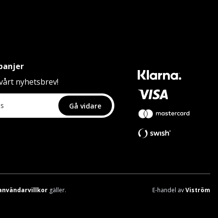
panjer
årt nyhetsbrev!
Gå vidare
användarvillkor
gäller.
E-handel av
Viström