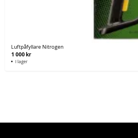
Luftpåfyllare Nitrogen
1 000
kr
I lager