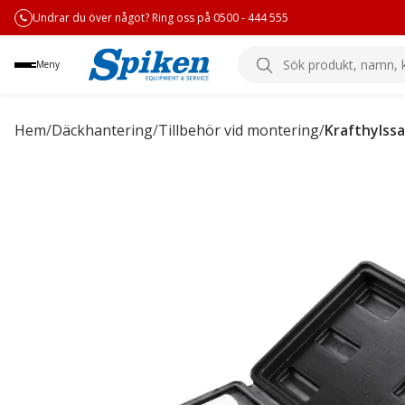
Undrar du över något? Ring oss på 0500 - 444 555
Sök
Meny
produkt,
namn,
kategori
Hem
/
Däckhantering
/
Tillbehör vid montering
/
Krafthylssa
eller
varumärke