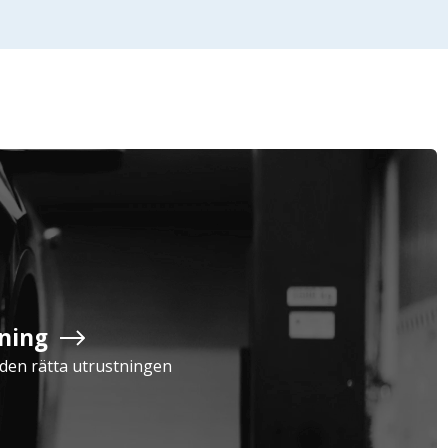
Företag
Exkl. moms
Privatperson
Inkl. moms
ning
Serviceavtal
Verkstad
a den rätta utrustningen