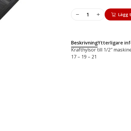
Krafthylssats
Lägg t
mängd
Beskrivning
Ytterligare in
Krafthylsor till 1/2″ maskin
17 – 19 – 21