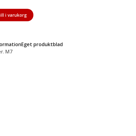
ill i varukorg
formation
Eget produktblad
er. M7