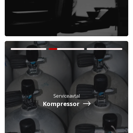
Företag
Exkl. moms
Privatperson
Inkl. moms
Serviceavtal
Kompressor