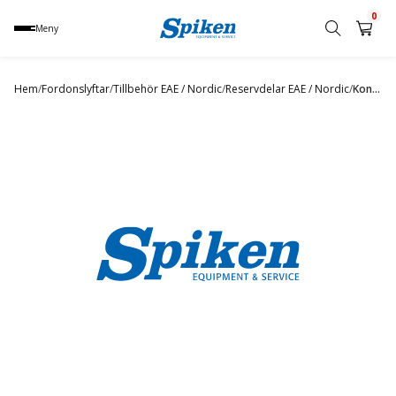
0
Meny
Sök
produkt,
Hem
/
Fordonslyftar
/
Tillbehör EAE / Nordic
/
Reservdelar EAE / Nordic
/
Kontaktor
namn,
kategori
eller
varumärke