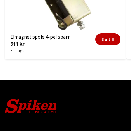
Elmagnet spole 4-pel spärr
Gå till
911
kr
I lager