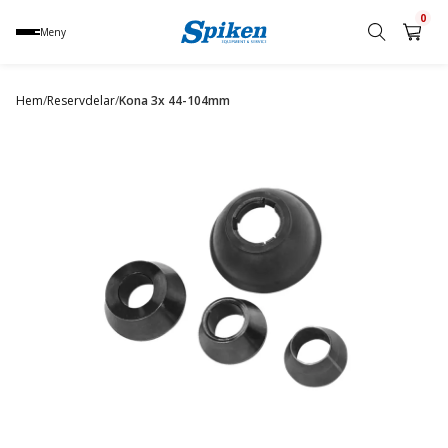
0
Meny
Sök
produkt,
Hem
/
Reservdelar
/
Kona 3x 44-104mm
namn,
kategori
eller
varumärke