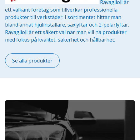
Ravaglioli är
ett välkänt företag som tillverkar professionella
produkter till verkstäder. I sortimentet hittar man
bland annat hjulinställare, saxlyftar och 2-pelarlyftar.
Ravaglioli är ett säkert val när man vill ha produkter
med fokus på kvalitet, säkerhet och hållbarhet.
Se alla produkter