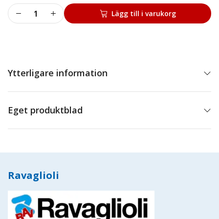
Kona
Lägg till i varukorg
3x
44-
104mm
mängd
Ytterligare information
Eget produktblad
Ravaglioli