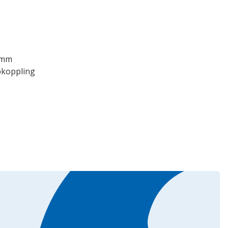
 mm
bkoppling