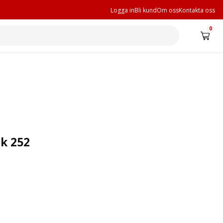
Logga in
Bli kund
Om oss
Kontakta oss
0
k 252