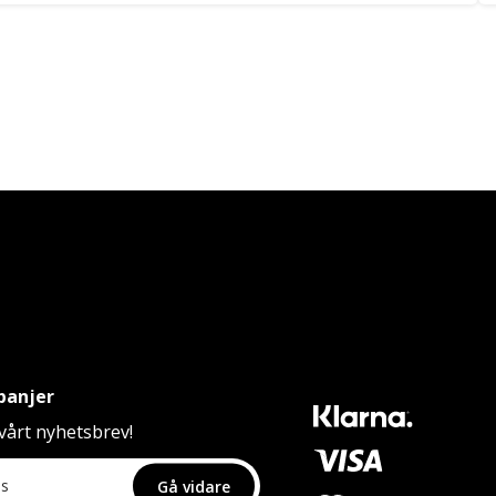
panjer
årt nyhetsbrev!
Gå vidare