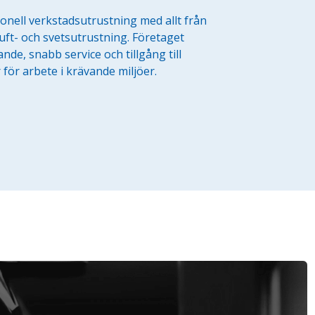
onell verkstadsutrustning med allt från
uft- och svetsutrustning. Företaget
de, snabb service och tillgång till
r för arbete i krävande miljöer.
Företag
Exkl. moms
Privatperson
Inkl. moms