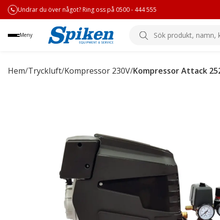
Undrar du över något? Ring oss på 0500 - 444 555
Sök
Meny
produkt,
namn,
kategori
Hem
/
Tryckluft
/
Kompressor 230V
/
Kompressor Attack 25
eller
varumärke