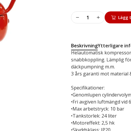
Kompressor
Lägg t
Attack
252
mängd
Beskrivning
Ytterligare in
Helautomatisk kompressor 
snabbkoppling. Lämplig för
däckpumpning m.m.
3 års garanti mot material &
Specifikationer:
•Genomlupen cylindervolym
•Fri avgiven luftmängd vid 6
•Max arbetstryck: 10 bar
•Tankstorlek: 24 liter
•Motoreffekt: 2,5 hk
•Skyddsklass: IP20