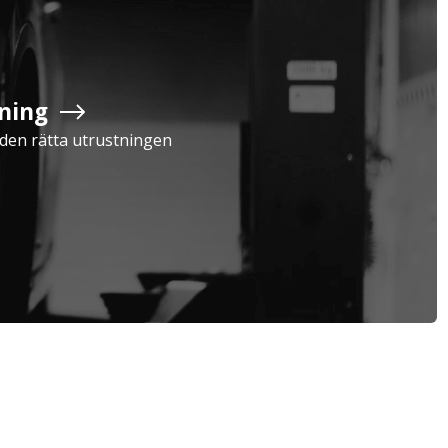
ning
Serviceavtal
Verkstad
a den rätta utrustningen