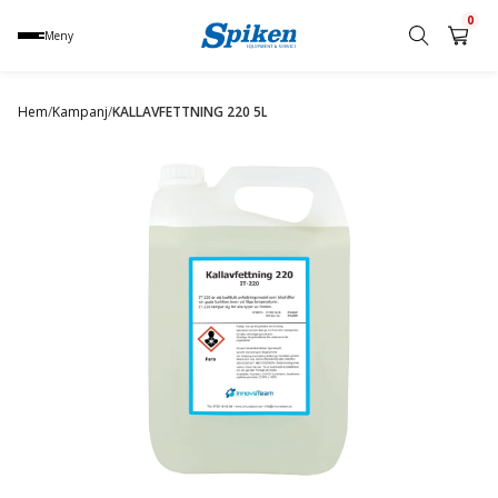
0
Meny
Sök
produkt,
Hem
/
Kampanj
/
KALLAVFETTNING 220 5L
namn,
kategori
eller
varumärke