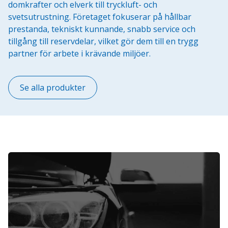
domkrafter och elverk till tryckluft- och
svetsutrustning. Företaget fokuserar på hållbar
prestanda, tekniskt kunnande, snabb service och
tillgång till reservdelar, vilket gör dem till en trygg
partner för arbete i krävande miljöer.
Se alla produkter