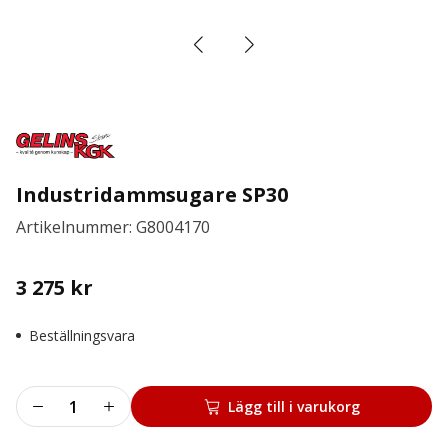
Industridammsugare SP30
Artikelnummer: G8004170
3 275
kr
Beställningsvara
Industridammsugare
Lägg till i varukorg
SP30
mängd