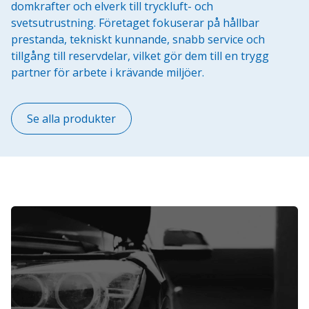
domkrafter och elverk till tryckluft- och
svetsutrustning. Företaget fokuserar på hållbar
prestanda, tekniskt kunnande, snabb service och
tillgång till reservdelar, vilket gör dem till en trygg
partner för arbete i krävande miljöer.
Se alla produkter