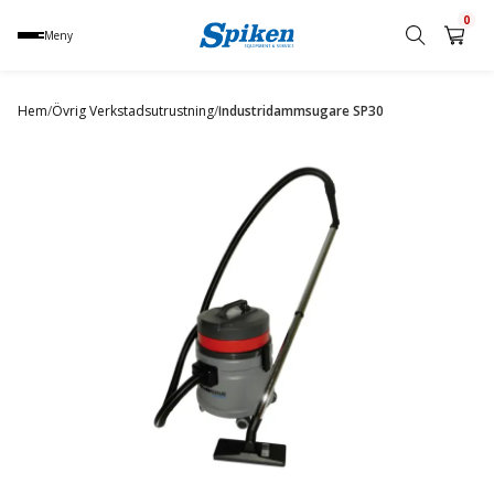
0
Meny
Sök
produkt,
Hem
/
Övrig Verkstadsutrustning
/
Industridammsugare SP30
namn,
kategori
eller
varumärke