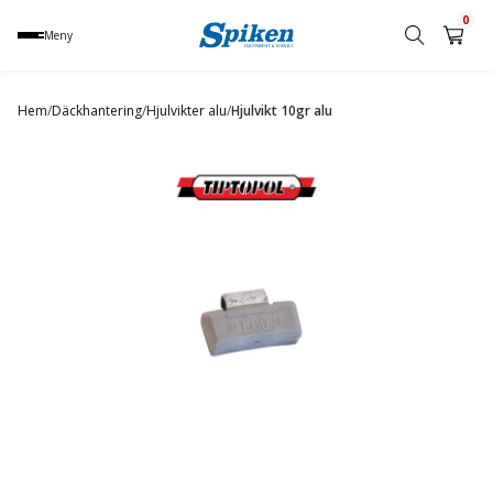
0
Meny
Sök
produkt,
Hem
/
Däckhantering
/
Hjulvikter alu
/
Hjulvikt 10gr alu
namn,
kategori
eller
varumärke