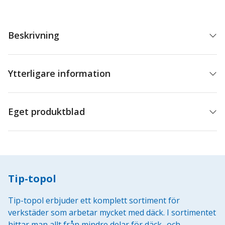
mängd
Beskrivning
Ytterligare information
Eget produktblad
Tip-topol
Tip-topol erbjuder ett komplett sortiment för
verkstäder som arbetar mycket med däck. I sortimentet
hittar man allt från mindre delar för däck- och