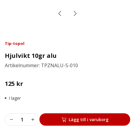
Tip-topol
Hjulvikt 10gr alu
Artikelnummer: TPZNALU-S-010
125
kr
I lager
Hjulvikt
Lägg till i varukorg
10gr
alu