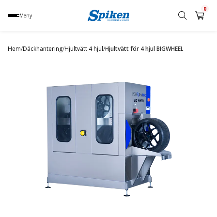
0
Meny
Sök
produkt,
Hem
/
Däckhantering
/
Hjultvätt 4 hjul
/
Hjultvätt för 4 hjul BIGWHEEL
namn,
kategori
eller
varumärke