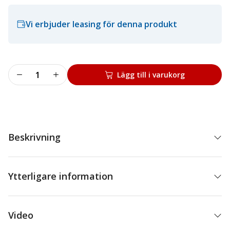
Vi erbjuder leasing för denna produkt
Hjultvätt
Lägg till i varukorg
för
4
hjul
BIGWHEEL
mängd
Beskrivning
Ytterligare information
Video