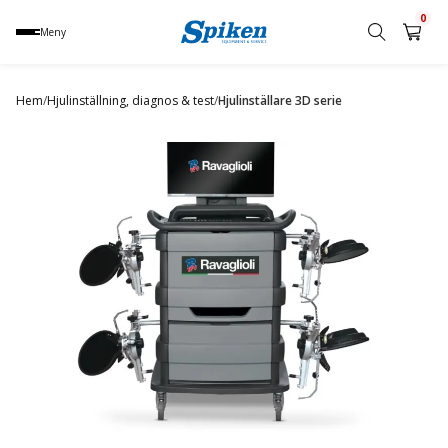
0
Meny
Sök
produkt,
Hem
/
Hjulinställning, diagnos & test
/
Hjulinställare 3D serie
namn,
kategori
eller
varumärke