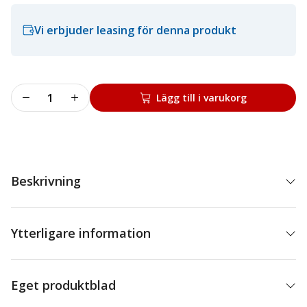
Vi erbjuder leasing för denna produkt
Hjulinställare
Lägg till i varukorg
3D
serie
mängd
Beskrivning
Ytterligare information
Eget produktblad