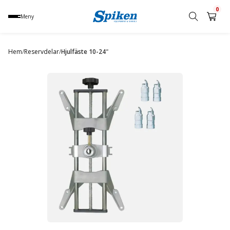
0
Meny
Sök
produkt,
Hem
/
Reservdelar
/
Hjulfäste 10-24″
namn,
kategori
eller
varumärke