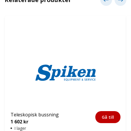
Teleskopisk bussning
Gå till
1 602
kr
I lager