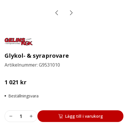
Glykol- & syraprovare
Artikelnummer: G9531010
1 021
kr
Beställningsvara
Glykol-
Lägg till i varukorg
&
syraprovare