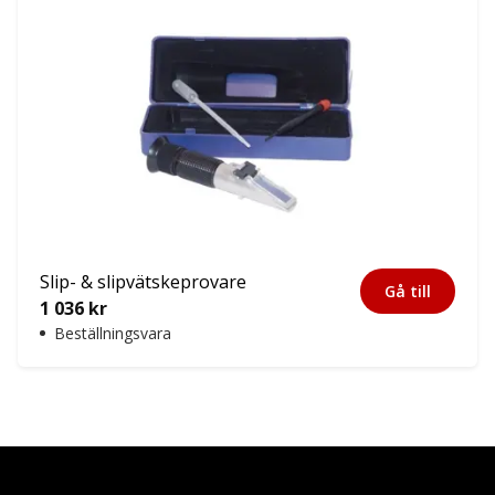
Slip- & slipvätskeprovare
Gå till
1 036
kr
Beställningsvara