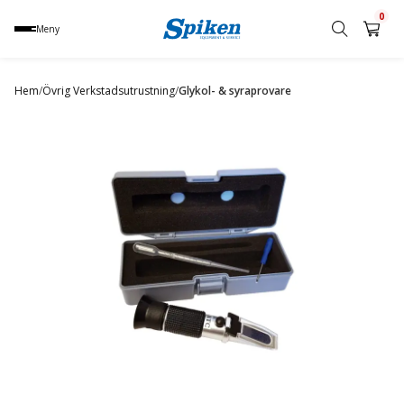
0
Meny
Sök
produkt,
Hem
/
Övrig Verkstadsutrustning
/
Glykol- & syraprovare
namn,
kategori
eller
varumärke