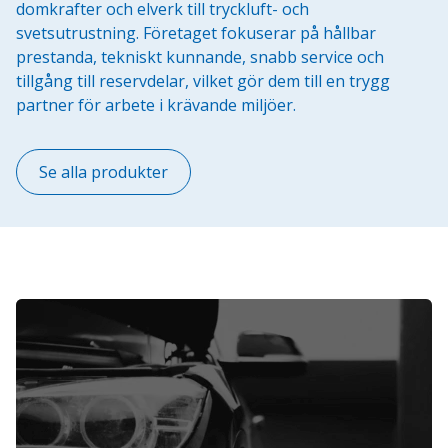
domkrafter och elverk till tryckluft- och
svetsutrustning. Företaget fokuserar på hållbar
prestanda, tekniskt kunnande, snabb service och
tillgång till reservdelar, vilket gör dem till en trygg
partner för arbete i krävande miljöer.
Se alla produkter