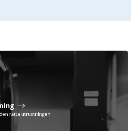
Företag
Exkl. moms
Privatperson
Inkl. moms
ning
Serviceavtal
Verkstad
a den rätta utrustningen