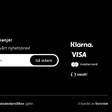
panjer
årt nyhetsbrev!
Gå vidare
användarvillkor
gäller.
E-handel av
Viström