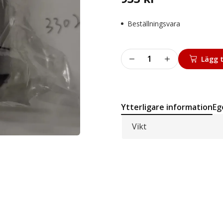
Beställningsvara
Gear
Lägg t
pump
6605
MY2013
mängd
Ytterligare information
Eg
Vikt