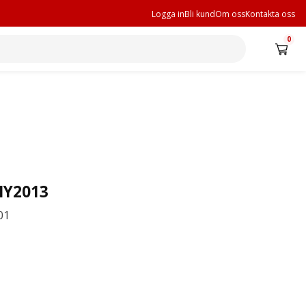
Logga in
Bli kund
Om oss
Kontakta oss
0
MY2013
01