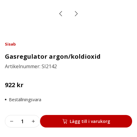
Sisab
Gasregulator argon/koldioxid
Artikelnummer: SI2142
922
kr
Beställningsvara
Gasregulator
Lägg till i varukorg
argon/koldioxid
mängd