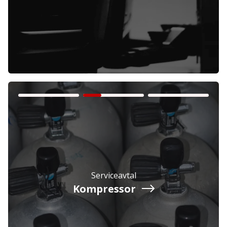
Företag
Exkl. moms
Privatperson
Inkl. moms
Serviceavtal
Kompressor