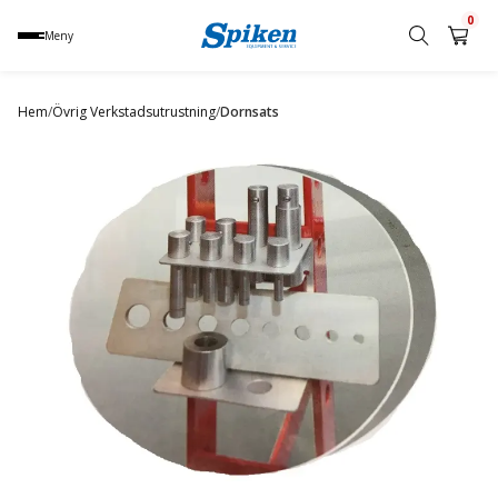
0
Meny
Sök
produkt,
Hem
/
Övrig Verkstadsutrustning
/
Dornsats
namn,
kategori
eller
varumärke