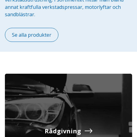
annat kraftfulla verkstadspressar, motorlyftar och
sandblästrar.
Se alla produkter
Rådgivning