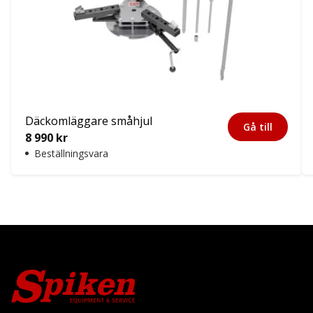
Däckomläggare småhjul
Gå till
8 990
kr
Beställningsvara