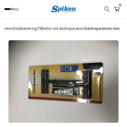
0
Meny
Sök
produkt,
Hem
/
Däckhantering
/
Tillbehör vid däckreparation
/
Däckreparations mini
namn,
kategori
eller
varumärke