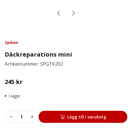
Spiken
Däckreparations mini
Artikelnummer: SPGTK202
245
kr
I lager
Däckreparations
Lägg till i varukorg
mini
mängd