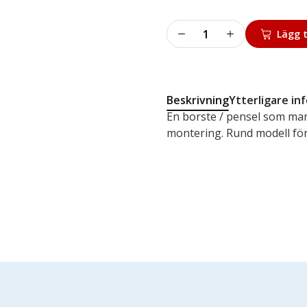
Däckpensel
Lägg t
40
mängd
Beskrivning
Ytterligare in
En borste / pensel som man
montering. Rund modell för