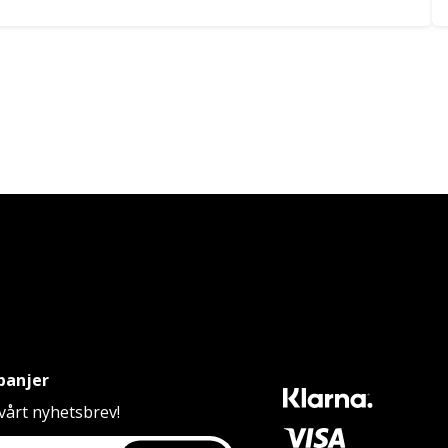
panjer
årt nyhetsbrev!