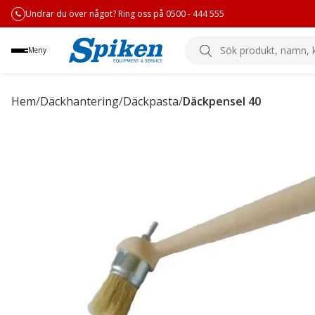
Undrar du över något? Ring oss på 0500 - 444 555
Sök
Meny
produkt,
namn,
kategori
Hem
/
Däckhantering
/
Däckpasta
/
Däckpensel 40
eller
varumärke