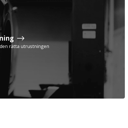
Företag
Exkl. moms
ning
Serviceavtal
Verkstad
a den rätta utrustningen
Privatperson
Inkl. moms