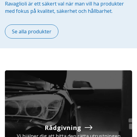
Ravaglioli är ett säkert val när man vill ha produkter
med fokus på kvalitet, säkerhet och hållbarhet.
Se alla produkter
Rådgivning
Vi hjälper dig att hitta den rätta utrustningen