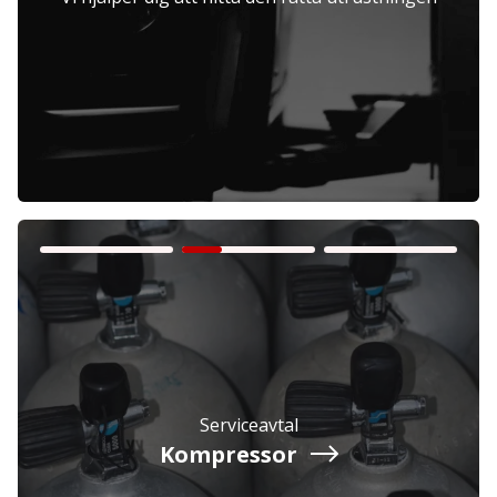
Företag
Exkl. moms
Privatperson
Inkl. moms
Serviceavtal
Kompressor