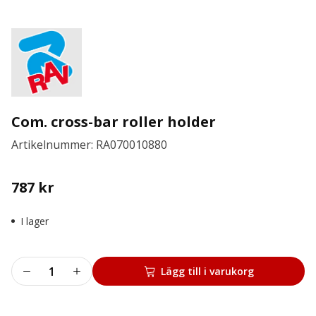
Com. cross-bar roller holder
Artikelnummer: RA070010880
787
kr
I lager
Com.
Lägg till i varukorg
cross-
bar