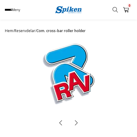
0
Meny
Sök
produkt,
Hem
/
Reservdelar
/
Com. cross-bar roller holder
namn,
kategori
eller
varumärke