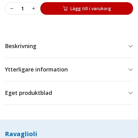
Brytare
Lägg till i varukorg
518/535
bakre
mängd
Beskrivning
Ytterligare information
Eget produktblad
Ravaglioli