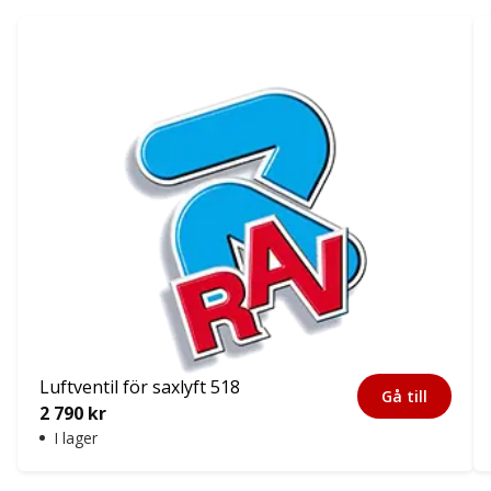
Luftventil för saxlyft 518
Gå till
2 790
kr
I lager