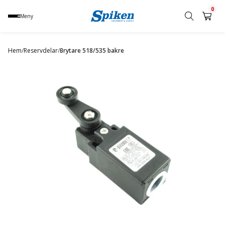
0
Meny
Sök
produkt,
Hem
/
Reservdelar
/
Brytare 518/535 bakre
namn,
kategori
eller
varumärke