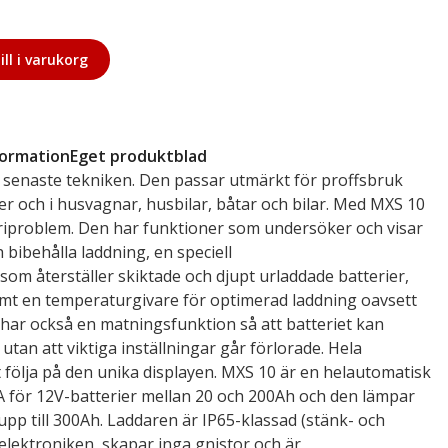
ill i varukorg
formation
Eget produktblad
a senaste tekniken. Den passar utmärkt för proffsbruk
der och i husvagnar, husbilar, båtar och bilar. Med MXS 10
riproblem. Den har funktioner som undersöker och visar
 bibehålla laddning, en speciell
om återställer skiktade och djupt urladdade batterier,
mt en temperaturgivare för optimerad laddning oavsett
har också en matningsfunktion så att batteriet kan
utan att viktiga inställningar går förlorade. Hela
 följa på den unika displayen. MXS 10 är en helautomatisk
 för 12V-batterier mellan 20 och 200Ah och den lämpar
upp till 300Ah. Laddaren är IP65-klassad (stänk- och
lektroniken, skapar inga gnistor och är