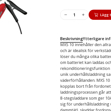
Batteriladdare
Lägg t
MXS
10
mängd
Beskrivning
Ytterligare in
MXS 10 innehåller den allr
och är idealisk för verkstä
löser du många olika batte
om batteriet kan laddas och
rekonditioneringsfunktion s
unik underhållsladdning sa
väderförhållanden. MXS 10 
kopplas bort från fordonet 
laddningsprocessen går att
8-stegsladdare som ger 10A
sig för underhållsladdning 
dammtät), skyddar fordonse