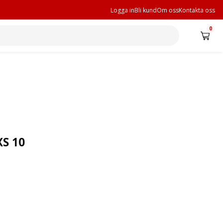
Logga in
Bli kund
Om oss
Kontakta oss
0
XS 10