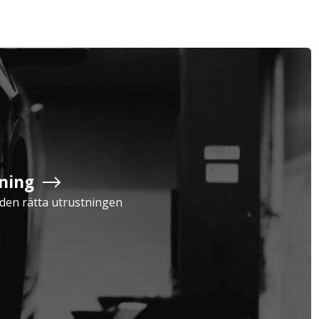
Privatperson
Inkl. moms
ning
Serviceavtal
Verkstad
a den rätta utrustningen