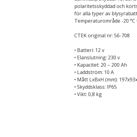
polaritetsskyddad och kort
för alla typer av blysyraba
Temperaturområde -20 °C ti
CTEK original nr: 56-708
• Batteri: 12 v
• Elanslutning: 230 v
• Kapacitet: 20 – 200 Ah
• Laddström: 10 A
• Mått LxBxH (mm): 197x93
• Skyddsklass: IP65
• Vikt: 0,8 kg