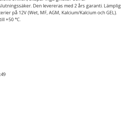
slutningssäker. Den levereras med 2 års garanti. Lämplig
tterier på 12V (Wet, MF, AGM, Kalcium/Kalcium och GEL).
ll +50 °C.
x49