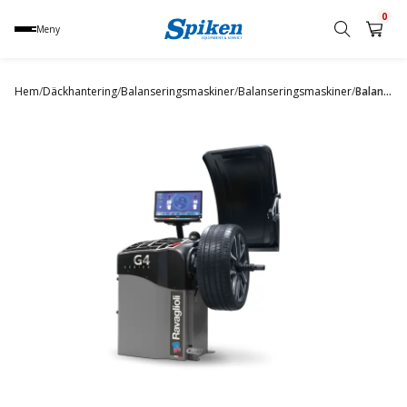
0
Meny
Sök
produkt,
Hem
/
Däckhantering
/
Balanseringsmaskiner
/
Balanseringsmaskiner
/
Balanseringsmaskin GP4.140 SCAN
namn,
kategori
eller
varumärke