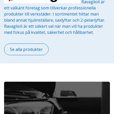
Ravaglioli är
ett välkänt företag som tillverkar professionella
produkter till verkstäder. I sortimentet hittar man
bland annat hjulinställare, saxlyftar och 2-pelarlyftar.
Ravaglioli är ett säkert val när man vill ha produkter
med fokus på kvalitet, säkerhet och hållbarhet.
Se alla produkter