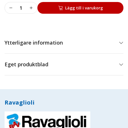
ALIGN.
Lägg till i varukorg
VALVE
TIP
ASS.
D.1
mängd
Ytterligare information
Eget produktblad
Ravaglioli