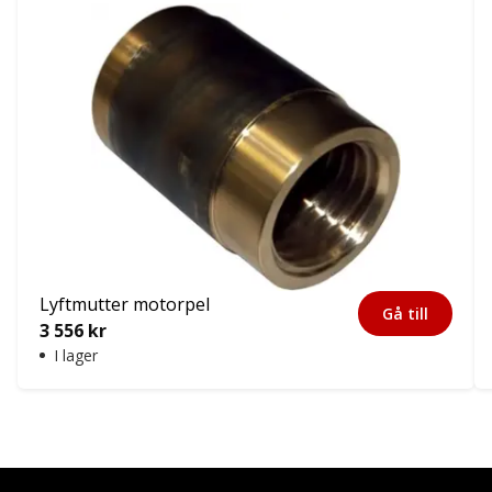
Lyftmutter motorpel
Gå till
3 556
kr
I lager