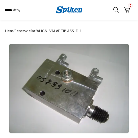
0
Meny
Sök
produkt,
Hem
/
Reservdelar
/
ALIGN. VALVE TIP ASS. D.1
namn,
kategori
eller
varumärke