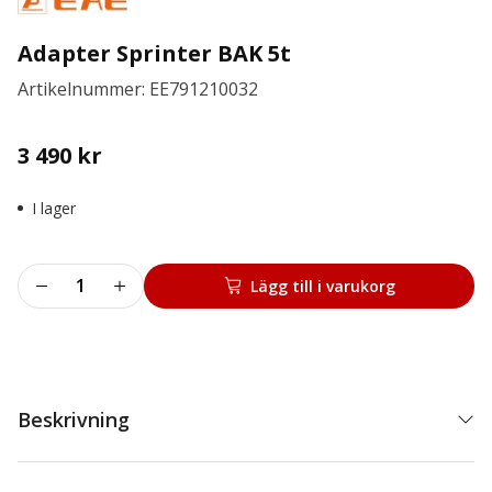
Adapter Sprinter BAK 5t
Artikelnummer: EE791210032
3 490
kr
I lager
Adapter
Lägg till i varukorg
Sprinter
BAK
5t
mängd
Beskrivning