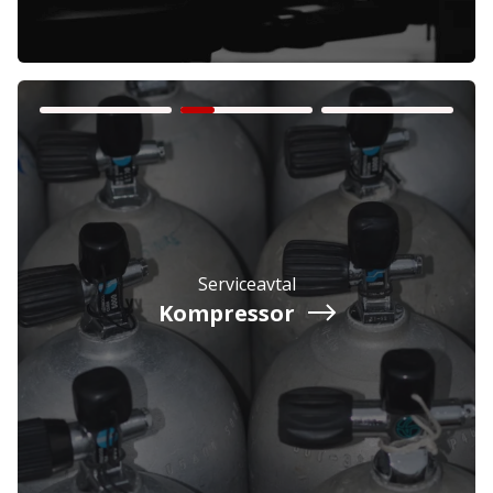
Företag
Exkl. moms
Privatperson
Inkl. moms
Serviceavtal
Kompressor