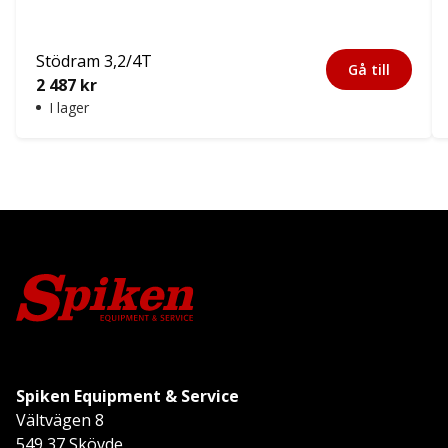
Stödram 3,2/4T
Gå till
2 487
kr
I lager
Spiken Equipment & Service
Vältvägen 8
549 37 Skövde