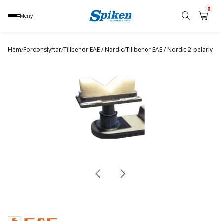
0
Meny
Sök
produkt,
Hem
/
Fordonslyftar
/
Tillbehör EAE / Nordic
/
Tillbehör EAE / Nordic 2-pelarlyfta
namn,
kategori
eller
varumärke