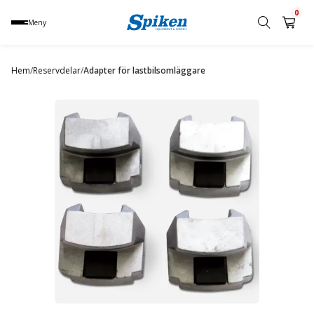
0
Meny
Sök
produkt,
Hem
/
Reservdelar
/
Adapter för lastbilsomläggare
namn,
kategori
eller
varumärke