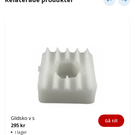
Glidsko v s
Gå till
295
kr
I lager