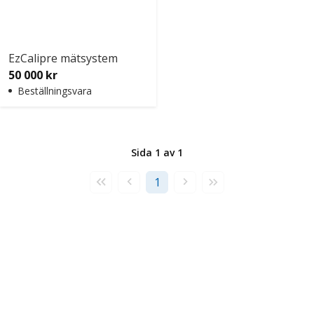
EzCalipre mätsystem
50 000 kr
Beställningsvara
Sida 1 av 1
Första
Föregående
Nästa
Sista
1
sidan
sida
sida
sidan
Företag
Exkl. moms
Privatperson
Inkl. moms