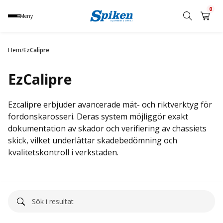
0
Meny
Sök
produkt,
Hem
/
EzCalipre
namn,
kategori
EzCalipre
eller
varumärke
Ezcalipre erbjuder avancerade mät- och riktverktyg för
fordonskarosseri. Deras system möjliggör exakt
dokumentation av skador och verifiering av chassiets
skick, vilket underlättar skadebedömning och
kvalitetskontroll i verkstaden.